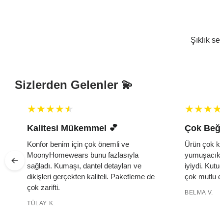
Şıklık s
Sizlerden Gelenler 💫
tesi Mükemmel 💕 ️
Çok Beğendim 💫
r benim için çok önemli ve
Ürün çok kısa sürede ula
Homewears bunu fazlasıyla
yumuşacık, kalitesi ise 
ı. Kumaşı, dantel detayları ve
iyiydi. Kutudan çıkan küç
eri gerçekten kaliteli. Paketleme de
çok mutlu etti. Tekrar sip
rifti.
BELMA V.
 K.