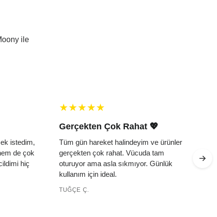
Moony ile
Gerçekten Çok Rahat 💖
Kendime He
Tüm gün hareket halindeyim ve ürünler
Kendimi şımartm
gerçekten çok rahat. Vücuda tam
almışım. Kutus
oturuyor ama asla sıkmıyor. Günlük
hayal ettiğim g
kullanım için ideal.
harikaydı.
TUĞÇE Ç.
MERVE A.