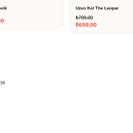
pcik
Uzun Kol The Leopar
₺799,00
00
₺699,00
ERI