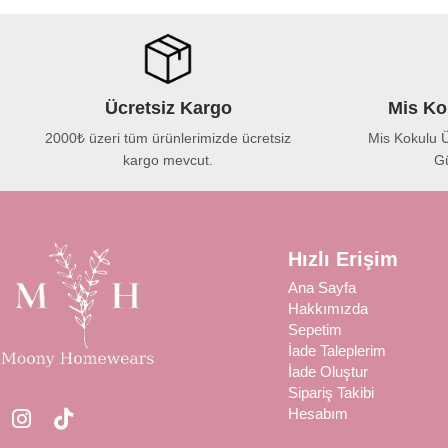
Ücretsiz Kargo
Mis Ko
2000₺ üzeri tüm ürünlerimizde ücretsiz
Mis Kokulu Ü
kargo mevcut.
Gü
Hızlı Erişim
Ana Sayfa
Hakkımızda
Sepetim
İade Taleplerim
İade Oluştur
Sipariş Takibi
Hesabım