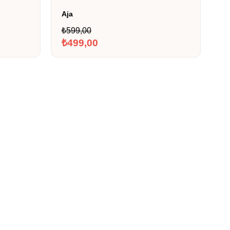
Aja
S
₺599,00
₺
₺499,00