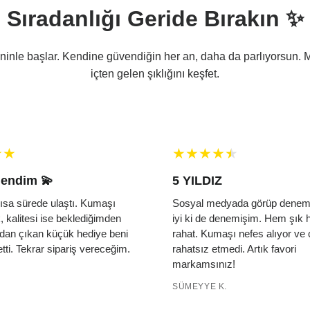
Sıradanlığı Geride Bırakın ✨
eninle başlar. Kendine güvendiğin her an, daha da parlıyorsun. 
içten gelen şıklığını keşfet.
5 YILDIZ
ştı. Kumaşı
Sosyal medyada görüp denemek istedim,
beklediğimden
iyi ki de denemişim. Hem şık hem de çok
ük hediye beni
rahat. Kumaşı nefes alıyor ve cildimi hiç
ariş vereceğim.
rahatsız etmedi. Artık favori
markamsınız!
SÜMEYYE K.