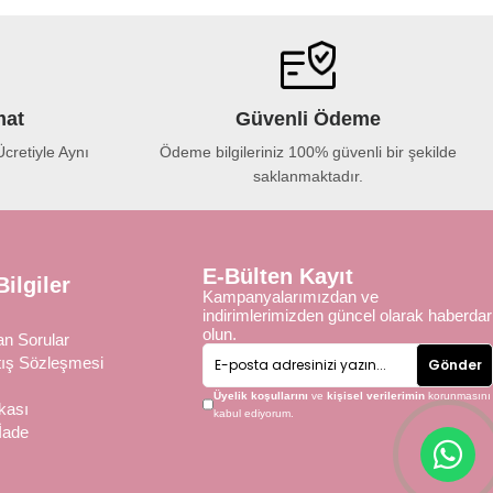
mat
Güvenli Ödeme
cretiyle Aynı
Ödeme bilgileriniz 100% güvenli bir şekilde
saklanmaktadır.
E-Bülten Kayıt
ilgiler
Kampanyalarımızdan ve
indirimlerimizden güncel olarak haberdar
olun.
an Sorular
tış Sözleşmesi
Gönder
Üyelik koşullarını
ve
kişisel verilerimin
korunmasını
ikası
kabul ediyorum.
İade