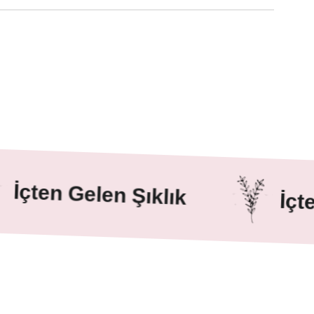
n Gelen Şıklık
İçten Gel