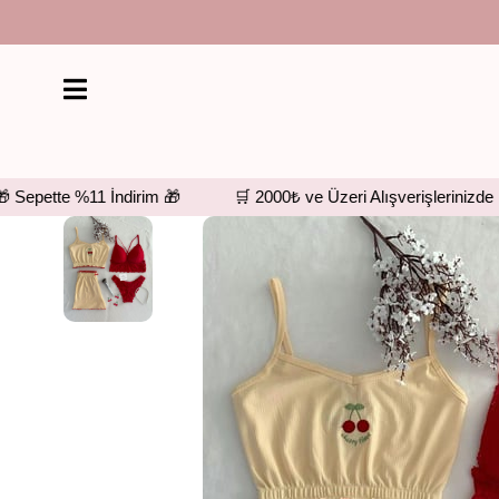
te %11 İndirim 🎁
🛒 2000₺ ve Üzeri Alışverişlerinizde Ücretsi