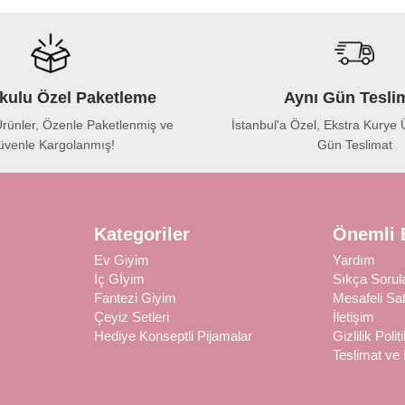
kulu Özel Paketleme
Aynı Gün Tesli
rünler, Özenle Paketlenmiş ve
İstanbul'a Özel, Ekstra Kurye Ü
venle Kargolanmış!
Gün Teslimat
Kategoriler
Önemli B
Ev Giyim
Yardım
İç Gİyim
Sıkça Sorul
Fantezi Giyim
Mesafeli Sa
Çeyiz Setleri
İletişim
Hediye Konseptli Pijamalar
Gizlilik Polit
Teslimat ve 