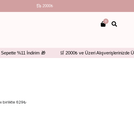
2000₺ VE ÜZERİ KARGO ÜCRETSİZ
●
STERİL PAKETLEME
0
 %11 İndirim 🎁
🛒 2000₺ ve Üzeri Alışverişlerinizde Ücretsiz
 birlikte 629₺