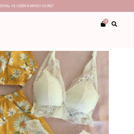
VE ÜZERİ KARGO ÜCRETSİZ
●
STERİL PAKETLEME
●
0