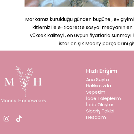
Markamız kurulduğu günden bugüne , ev giyimind
kitlemiz ile e-ticarette sosyal medyanın en 
yüksek kaliteyi , en uygun fiyatlarla sunmayı
ister en şık Moony parçalarını gi
Hızlı Erişim
Ana Sayfa
Hakkımızda
Sepetim
İade Taleplerim
İade Oluştur
Sipariş Takibi
Hesabım