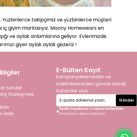
. Yüzbinlerce takipçimiz ve yüzbinlerce müşteri
im ve iç giyim markasıyız. Moony Homewears en
şığı ve aylak anlamlarına geliyor. Evlerimizde
rımızı giyer aylak aylak gezeriz !
E-Bülten Kayıt
ilgiler
Kampanyalarımızdan ve
indirimlerimizden güncel olarak
an Sorular
haberdar olun.
atış Sözleşmesi
Gönder
tikası
Üyelik koşullarını
ve
kişisel verilerimin
e İade
korunmasını kabul ediyorum.