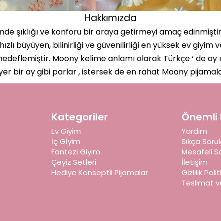
Hakkımızda
e şıklığı ve konforu bir araya getirmeyi amaç edinmiştir
hızlı büyüyen, bilinirliği ve güvenilirliği en yüksek ev giy
 hedeflemiştir. Moony kelime anlamı olarak Türkçe ‘ de ay ı
yer bir ay gibi parlar , istersek de en rahat Moony pijamala
Kategoriler
Önemli B
Ev Giyim
Yardım
İç Gİyim
Sıkça Sorul
Fantezi Giyim
Mesafeli S
Çeyiz Setleri
İletişim
Hediye Konseptli Pijamalar
Gizlilik Poli
Teslimat v