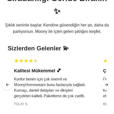
✨
Şıklık seninle başlar. Kendine güvendiğin her an, daha da
parlıyorsun. Moony ile içten gelen şıklığını keşfet.
Sizlerden Gelenler 💫
Kalitesi Mükemmel 💕 ️
Çok 
Konfor benim için çok önemli ve
Ürün ç
MoonyHomewears bunu fazlasıyla sağladı.
yumuşa
k
Kumaşı, dantel detayları ve dikişleri
Kutuda
gerçekten kaliteli. Paketleme de çok zarifti.
etti. 
TÜLAY K.
BELMA