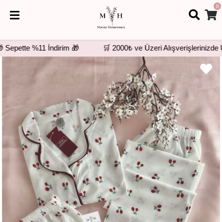
0
epette %11 İndirim 🎁
🛒 2000₺ ve Üzeri Alışverişlerinizde Üc