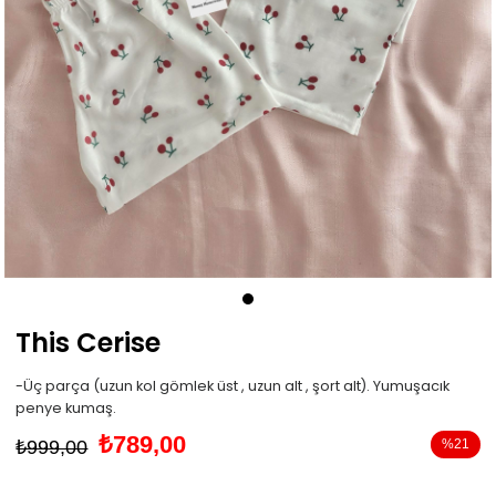
This Cerise
-Üç parça (uzun kol gömlek üst , uzun alt , şort alt). Yumuşacık
penye kumaş.
₺789,00
₺999,00
%
21
İndirim