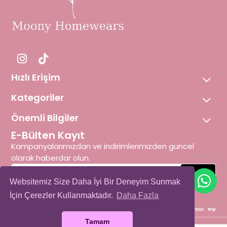
Hızlı Erişim
Kategoriler
Önemli Bilgiler
E-Bülten Kayıt
Kampanyalarımızdan ve indirimlerimizden güncel
olarak haberdar olun.
Gönder
Websitemiz Size Daha İyi Bir Deneyim Sunmak
Üyelik koşullarını
ve
kişisel verilerimin
korunmasını kabul ediyorum.
İçin Çerezler Kullanmaktadır.
Daha Fazla
Çerez Kullanımı
Tamam