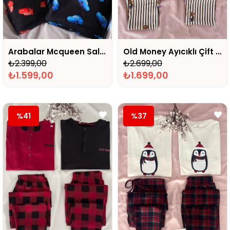
Arabalar Mcqueen Sally Sevgili Çift Pijaması
Old Money Ayıcıklı Çift Pijaması
₺2.399,00
₺2.699,00
₺1.599,00
₺1.699,00
%41
%37