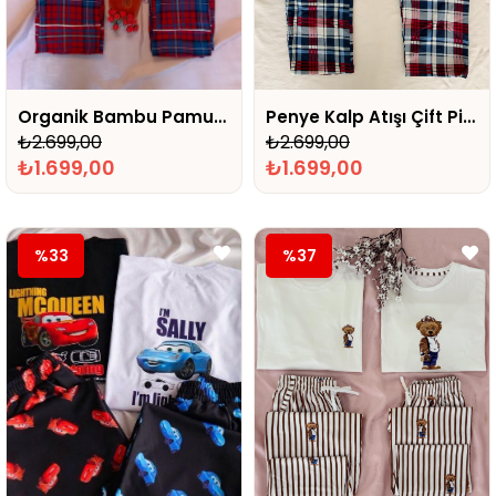
Organik Bambu Pamuk Penye Ekose Sevgili Çift Pijaması ( İç gösterme yapabilir)
Penye Kalp Atışı Çift Pijaması
₺2.699,00
₺2.699,00
₺1.699,00
₺1.699,00
%33
%37