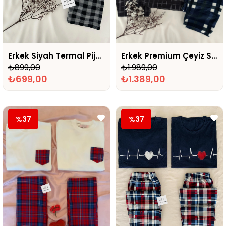
Erkek Siyah Termal Pijama
Erkek Premium Çeyiz Seti
₺899,00
₺1.989,00
₺699,00
₺1.389,00
%37
%37