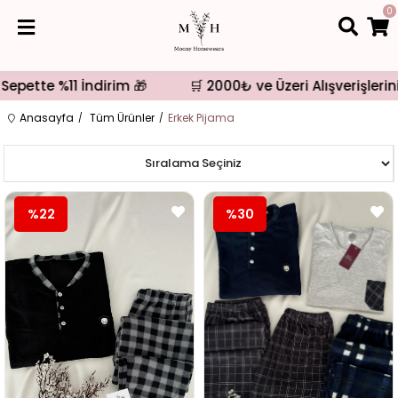
0
ette %11 İndirim 🎁
🛒 2000₺ ve Üzeri Alışverişlerinizd
Anasayfa
Tüm Ürünler
Erkek Pijama
%22
%30