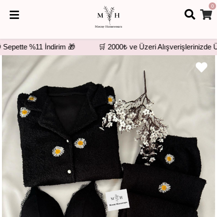
0
epette %11 İndirim 🎁
🛒 2000₺ ve Üzeri Alışverişlerinizde Ücr