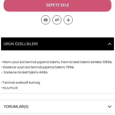
ÜRÜN ÖZELLIKLERI
-Hem uzun kol termal pijama takımı, hem bralet takımı birlikte 1089₺
-Sadece uzun kol termal pijama takımı 789₺
- Sadece bralet takımı 449₺
-Termal wellsoft kumaş
-xs,s,m,l,xl
YORUMLAR
(0)