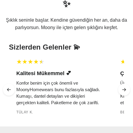
✨
Şıklık seninle başlar. Kendine güvendiğin her an, daha da
parlıyorsun. Moony ile içten gelen şıklığını keşfet.
Sizlerden Gelenler 💫
Kalitesi Mükemmel 💕 ️
Çok 
Konfor benim için çok önemli ve
Ürün ç
MoonyHomewears bunu fazlasıyla sağladı.
yumuşa
k
Kumaşı, dantel detayları ve dikişleri
Kutuda
gerçekten kaliteli. Paketleme de çok zarifti.
etti. 
TÜLAY K.
BELMA