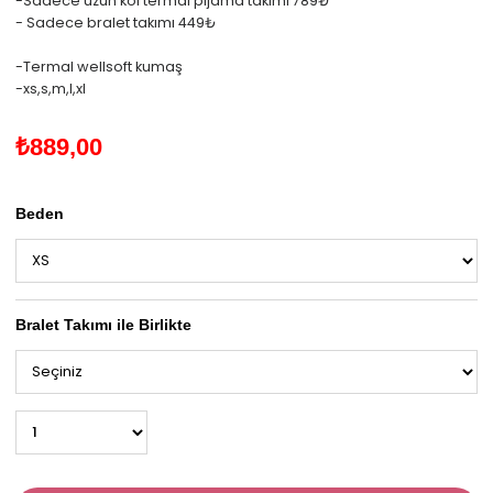
-Sadece uzun kol termal pijama takımı 789₺
- Sadece bralet takımı 449₺
-Termal wellsoft kumaş
-xs,s,m,l,xl
₺889,00
Beden
Bralet Takımı ile Birlikte