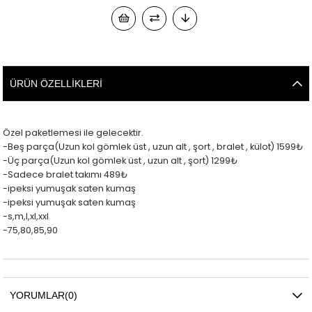
ÜRÜN ÖZELLIKLERI
Özel paketlemesi ile gelecektir.
-Beş parça(Uzun kol gömlek üst , uzun alt , şort , bralet , külot) 1599₺
-Üç parça(Uzun kol gömlek üst , uzun alt , şort) 1299₺
-Sadece bralet takımı 489₺
-ipeksi yumuşak saten kumaş
-ipeksi yumuşak saten kumaş
-s,m,l,xl,xxl
-75,80,85,90
YORUMLAR
(0)