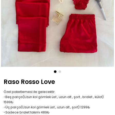
Raso Rosso Love
Özel paketlemesi ile gelecektir.
-Beş parça(Uzun kol gömlek üst , uzun alt , şort , bralet , külot)
1599₺
-Üç parça(Uzun kol gömlek üst , uzun alt , şort) 1299₺
-Sadece bralet takımı 489₺