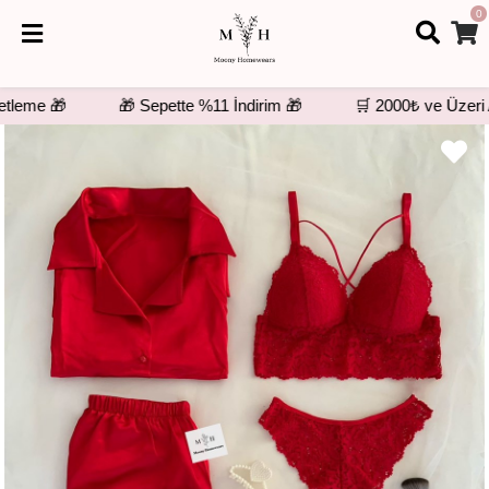
0
eme 🎁
🎁 Sepette %11 İndirim 🎁
🛒 2000₺ ve Üzeri Alı