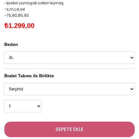
-ipeksi yumuşak saten kumaş
-s,m,l,xl,xxl
-75,80,85,90
₺1.299,00
Beden
Bralet Takımı ile Birlikte