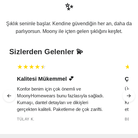
✨
Şıklık seninle başlar. Kendine güvendiğin her an, daha da
parlıyorsun. Moony ile içten gelen şıklığını keşfet.
Sizlerden Gelenler 💫
Kalitesi Mükemmel 💕 ️
Çok 
Konfor benim için çok önemli ve
Ürün ç
MoonyHomewears bunu fazlasıyla sağladı.
yumuşa
k
Kumaşı, dantel detayları ve dikişleri
Kutuda
gerçekten kaliteli. Paketleme de çok zarifti.
etti. 
TÜLAY K.
BELMA