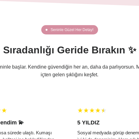
Seninle Güzel Her Detay!
Sıradanlığı Geride Bırakın ✨
eninle başlar. Kendine güvendiğin her an, daha da parlıyorsun. 
içten gelen şıklığını keşfet.
endim 💫
5 YILDIZ
ısa sürede ulaştı. Kumaşı
Sosyal medyada görüp deneme