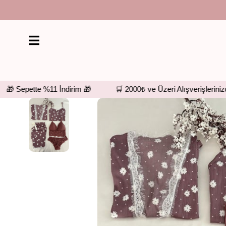
 Sepette %11 İndirim 🎁
🛒 2000₺ ve Üzeri Alışverişlerinizde Ü