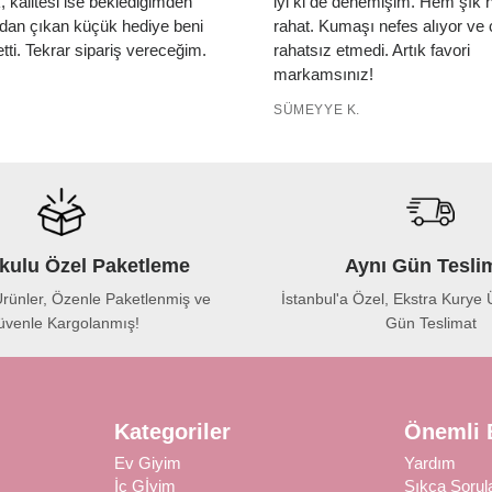
 kalitesi ise beklediğimden
iyi ki de denemişim. Hem şık
tudan çıkan küçük hediye beni
rahat. Kumaşı nefes alıyor ve c
tti. Tekrar sipariş vereceğim.
rahatsız etmedi. Artık favori
markamsınız!
SÜMEYYE K.
kulu Özel Paketleme
Aynı Gün Tesli
rünler, Özenle Paketlenmiş ve
İstanbul'a Özel, Ekstra Kurye Ü
venle Kargolanmış!
Gün Teslimat
Kategoriler
Önemli B
Ev Giyim
Yardım
İç Gİyim
Sıkça Sorul