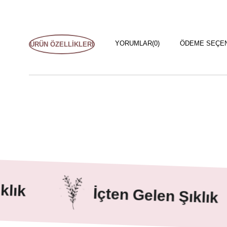
YORUMLAR
(0)
ÖDEME SEÇE
ÜRÜN ÖZELLIKLERI
k
İçten Gelen Şıklık