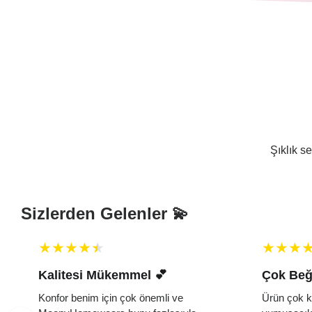
Şıklık s
Sizlerden Gelenler 💫
Kalitesi Mükemmel 💕 ️
Çok Beğ
e
Konfor benim için çok önemli ve
Ürün çok k