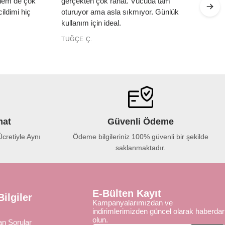
 hem de çok
gerçekten çok rahat. Vücuda tam
ildimi hiç
oturuyor ama asla sıkmıyor. Günlük
kullanım için ideal.
TUĞÇE Ç.
mat
Güvenli Ödeme
cretiyle Aynı
Ödeme bilgileriniz 100% güvenli bir şekilde
saklanmaktadır.
E-Bülten Kayıt
ilgiler
Kampanyalarımızdan ve
indirimlerimizden güncel olarak haberdar
olun.
an Sorular