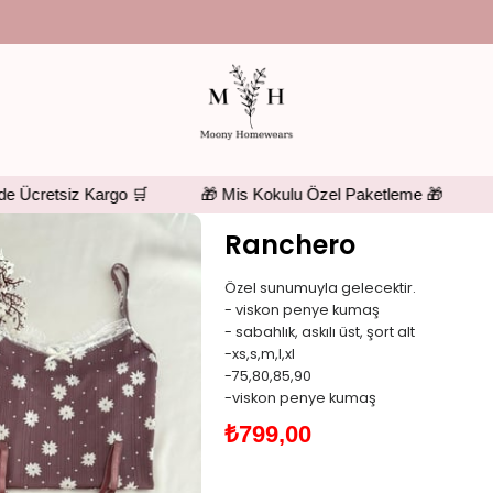
cretsiz Kargo 🛒
🎁 Mis Kokulu Özel Paketleme 🎁
🎁 S
Ranchero
Özel sunumuyla gelecektir.
- viskon penye kumaş
- sabahlık, askılı üst, şort alt
-xs,s,m,l,xl
-75,80,85,90
-viskon penye kumaş
₺799,00