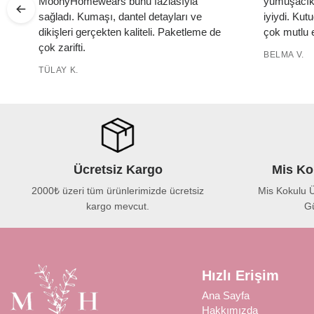
MoonyHomewears bunu fazlasıyla
yumuşacık,
e
sağladı. Kumaşı, dantel detayları ve
iyiydi. Ku
dikişleri gerçekten kaliteli. Paketleme de
çok mutlu e
çok zarifti.
BELMA V.
TÜLAY K.
Ücretsiz Kargo
Mis Ko
2000₺ üzeri tüm ürünlerimizde ücretsiz
Mis Kokulu Ü
kargo mevcut.
Gü
Hızlı Erişim
Ana Sayfa
Hakkımızda