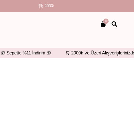
2000₺ VE ÜZERİ KARGO ÜCRETSİZ
●
STERİL PAK
0
epette %11 İndirim 🎁
🛒 2000₺ ve Üzeri Alışverişlerinizde Üc