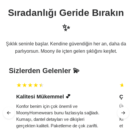
Sıradanlığı Geride Bırakın
✨
Şıklık seninle başlar. Kendine güvendiğin her an, daha da
parlıyorsun. Moony ile içten gelen şıklığını keşfet.
Sizlerden Gelenler 💫
Kalitesi Mükemmel 💕 ️
Çok 
Konfor benim için çok önemli ve
Ürün ç
MoonyHomewears bunu fazlasıyla sağladı.
yumuşa
k
Kumaşı, dantel detayları ve dikişleri
Kutuda
gerçekten kaliteli. Paketleme de çok zarifti.
etti. 