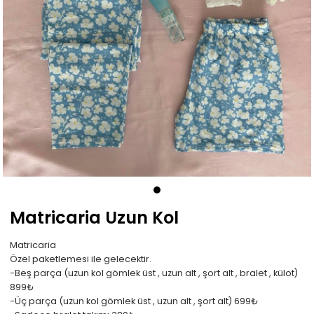
Matricaria Uzun Kol
Matricaria
Özel paketlemesi ile gelecektir.
-Beş parça (uzun kol gömlek üst , uzun alt , şort alt , bralet , külot)
899₺
-Üç parça (uzun kol gömlek üst , uzun alt , şort alt) 699₺