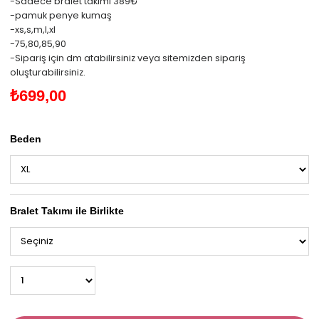
-Sadece bralet takımı 389₺
-pamuk penye kumaş
-xs,s,m,l,xl
-75,80,85,90
-Sipariş için dm atabilirsiniz veya sitemizden sipariş
oluşturabilirsiniz.
₺699,00
Beden
Bralet Takımı ile Birlikte