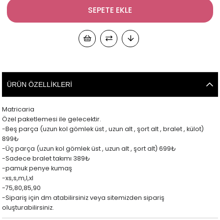
ÜRÜN ÖZELLIKLERI
Matricaria
Özel paketlemesi ile gelecektir.
-Beş parça (uzun kol gömlek üst , uzun alt , şort alt , bralet , külot)
899₺
-Üç parça (uzun kol gömlek üst , uzun alt , şort alt) 699₺
-Sadece bralet takımı 389₺
-pamuk penye kumaş
-xs,s,m,l,xl
-75,80,85,90
-Sipariş için dm atabilirsiniz veya sitemizden sipariş
oluşturabilirsiniz.