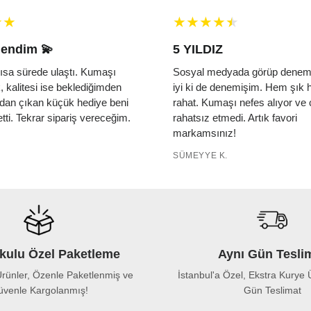
endim 💫
5 YILDIZ
ısa sürede ulaştı. Kumaşı
Sosyal medyada görüp deneme
 kalitesi ise beklediğimden
iyi ki de denemişim. Hem şık
tudan çıkan küçük hediye beni
rahat. Kumaşı nefes alıyor ve c
tti. Tekrar sipariş vereceğim.
rahatsız etmedi. Artık favori
markamsınız!
SÜMEYYE K.
kulu Özel Paketleme
Aynı Gün Tesli
rünler, Özenle Paketlenmiş ve
İstanbul'a Özel, Ekstra Kurye Ü
venle Kargolanmış!
Gün Teslimat