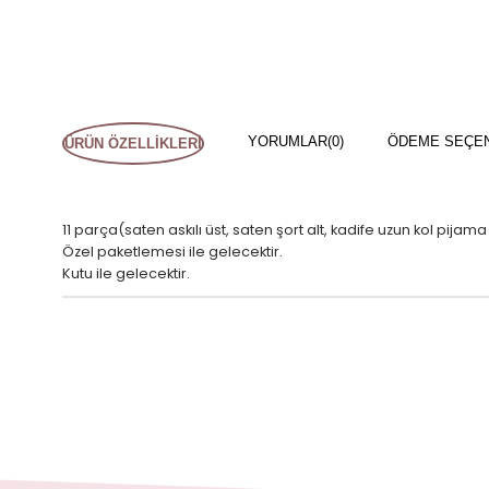
YORUMLAR
(0)
ÖDEME SEÇE
ÜRÜN ÖZELLIKLERI
11 parça(saten askılı üst, saten şort alt, kadife uzun kol pijam
Özel paketlemesi ile gelecektir.
Kutu ile gelecektir.