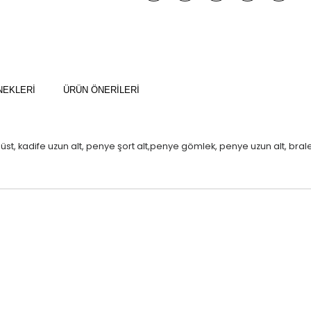
NEKLERI
ÜRÜN ÖNERILERI
a üst, kadife uzun alt, penye şort alt,penye gömlek, penye uzun alt, brale