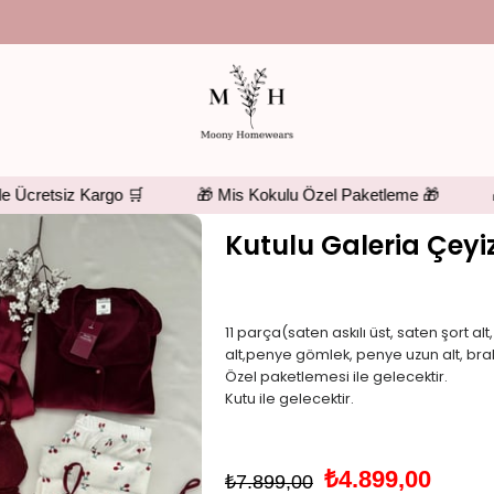
retsiz Kargo 🛒
🎁 Mis Kokulu Özel Paketleme 🎁
🎁 Se
Kutulu Galeria Çeyiz
11 parça(saten askılı üst, saten şort al
alt,penye gömlek, penye uzun alt, brale
Özel paketlemesi ile gelecektir.
Kutu ile gelecektir.
₺4.899,00
₺7.899,00