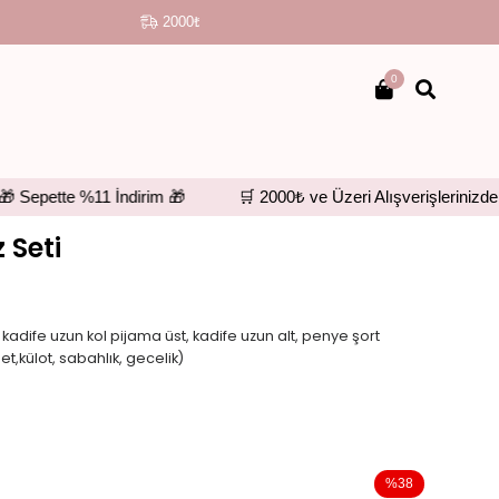
2000₺ VE ÜZERİ KARGO ÜCRETSİZ
●
STERİL PAKE
0
pette %11 İndirim 🎁
🛒 2000₺ ve Üzeri Alışverişlerinizde Ücr
 Seti
t, kadife uzun kol pijama üst, kadife uzun alt, penye şort
t,külot, sabahlık, gecelik)
%
38