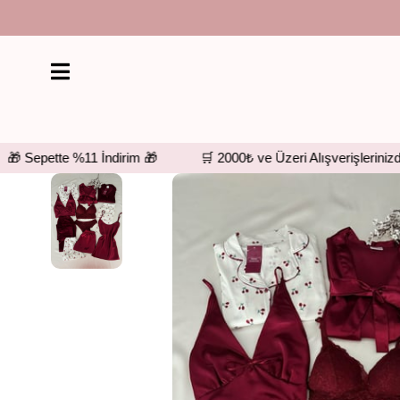
Sepette %11 İndirim 🎁
🛒 2000₺ ve Üzeri Alışverişlerinizde Üc