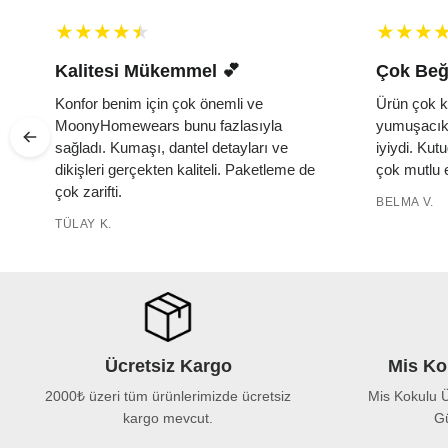
Kalitesi Mükemmel 💕 ️
Çok Beğ
e
Konfor benim için çok önemli ve
Ürün çok k
MoonyHomewears bunu fazlasıyla
yumuşacık,
e
sağladı. Kumaşı, dantel detayları ve
iyiydi. Ku
dikişleri gerçekten kaliteli. Paketleme de
çok mutlu e
çok zarifti.
BELMA V.
TÜLAY K.
Ücretsiz Kargo
Mis Ko
2000₺ üzeri tüm ürünlerimizde ücretsiz
Mis Kokulu Ü
kargo mevcut.
Gü