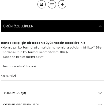
ÜRÜN ÖZELLIKLERI
Rahat kalıp için bir beden büyük tercih edebilirsiniz
-Hem uzun kol termal pijama takımı, hem bralet takımı birlikte 1199₺
-Sadece uzun kol termal pijama takımı 899₺
- Sadece bralet takımı 449₺
-Termal wellsoft kumaş
-xs,s,m,l,xl
YORUMLAR
(0)
ÖDEME SEÇENEKLERI