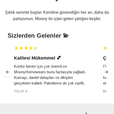
Şıklık seninle başlar. Kendine güvendiğin her an, daha da
parlıyorsun. Moony ile içten gelen şıklığını keşfet.
Sizlerden Gelenler 💫
Kalitesi Mükemmel 💕 ️
Çok 
Konfor benim için çok önemli ve
Ürün ç
MoonyHomewears bunu fazlasıyla sağladı.
yumuşa
k
Kumaşı, dantel detayları ve dikişleri
Kutuda
gerçekten kaliteli. Paketleme de çok zarifti.
etti. 
TÜLAY K.
BELMA