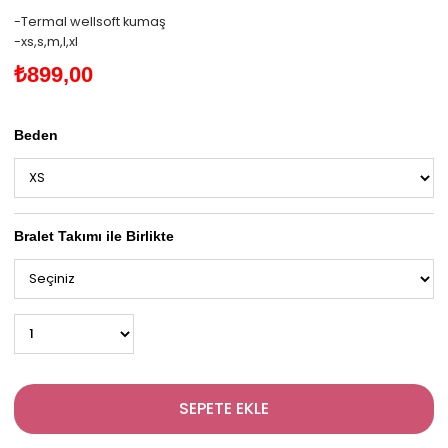
-Termal wellsoft kumaş
-xs,s,m,l,xl
₺899,00
Beden
Bralet Takımı ile Birlikte