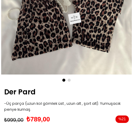
Der Pard
-Üç parça (uzun kol gömlek üst , uzun alt , şort alt). Yumuşacık
penye kumaş.
₺789,00
₺999,00
%
21
İndirim