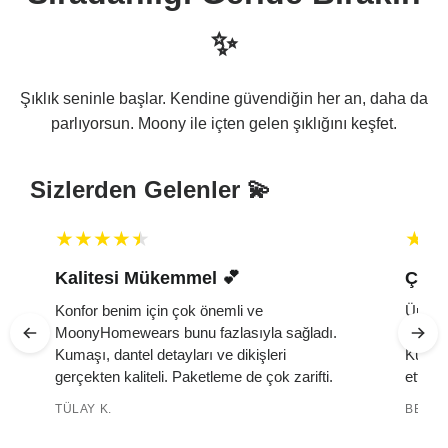
✨
Şıklık seninle başlar. Kendine güvendiğin her an, daha da
parlıyorsun. Moony ile içten gelen şıklığını keşfet.
Sizlerden Gelenler 💫
Kalitesi Mükemmel 💕 ️
Çok 
Konfor benim için çok önemli ve
Ürün ç
MoonyHomewears bunu fazlasıyla sağladı.
yumuşa
k
Kumaşı, dantel detayları ve dikişleri
Kutuda
gerçekten kaliteli. Paketleme de çok zarifti.
etti. 
TÜLAY K.
BELMA