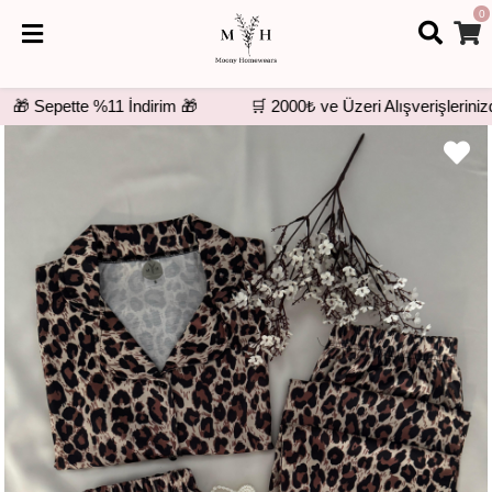
0
🎁 Sepette %11 İndirim 🎁
🛒 2000₺ ve Üzeri Alışverişlerinizde