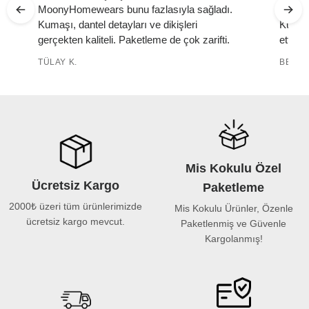
MoonyHomewears bunu fazlasıyla sağladı.
yumuşa
k
Kumaşı, dantel detayları ve dikişleri
Kutuda
gerçekten kaliteli. Paketleme de çok zarifti.
etti. 
TÜLAY K.
BELMA
Mis Kokulu Özel
Ücretsiz Kargo
Paketleme
2000₺ üzeri tüm ürünlerimizde
Mis Kokulu Ürünler, Özenle
ücretsiz kargo mevcut.
Paketlenmiş ve Güvenle
Kargolanmış!