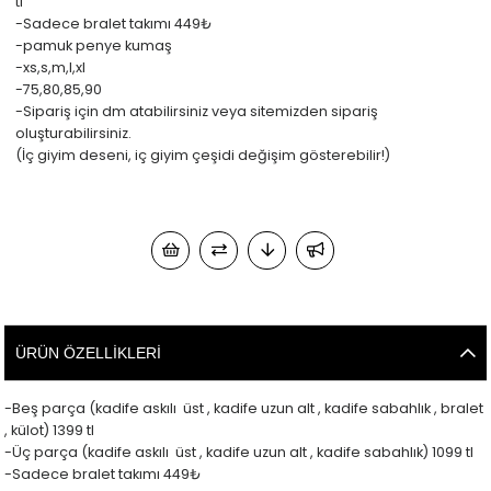
tl
-Sadece bralet takımı 449₺
-pamuk penye kumaş
-xs,s,m,l,xl
-75,80,85,90
-Sipariş için dm atabilirsiniz veya sitemizden sipariş
oluşturabilirsiniz.
(İç giyim deseni, iç giyim çeşidi değişim gösterebilir!)
ÜRÜN ÖZELLIKLERI
-Beş parça (kadife askılı üst , kadife uzun alt , kadife sabahlık , bralet
, külot) 1399 tl
-Üç parça (kadife askılı üst , kadife uzun alt , kadife sabahlık) 1099 tl
-Sadece bralet takımı 449₺