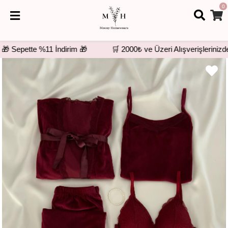
0
 Sepette %11 İndirim 🎁
🛒 2000₺ ve Üzeri Alışverişlerinizde 