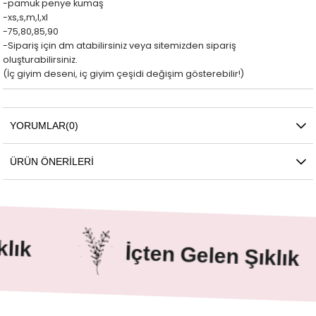
-pamuk penye kumaş
-xs,s,m,l,xl
-75,80,85,90
-Sipariş için dm atabilirsiniz veya sitemizden sipariş
oluşturabilirsiniz.
(İç giyim deseni, iç giyim çeşidi değişim gösterebilir!)
YORUMLAR
(0)
ÜRÜN ÖNERILERI
ık
İçten Gelen Şıklık