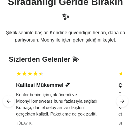
Sıradanlığı Geride Bırakın
✨
Şıklık seninle başlar. Kendine güvendiğin her an, daha da
parlıyorsun. Moony ile içten gelen şıklığını keşfet.
Sizlerden Gelenler 💫
Kalitesi Mükemmel 💕 ️
Çok 
Konfor benim için çok önemli ve
Ürün ç
MoonyHomewears bunu fazlasıyla sağladı.
yumuşa
k
Kumaşı, dantel detayları ve dikişleri
Kutuda
gerçekten kaliteli. Paketleme de çok zarifti.
etti. 
TÜLAY K.
BELMA