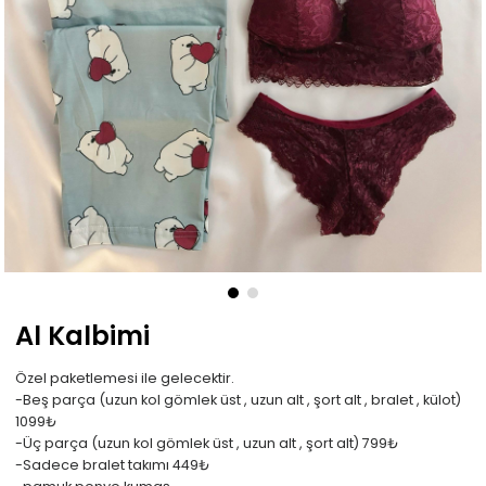
Al Kalbimi
Özel paketlemesi ile gelecektir.
-Beş parça (uzun kol gömlek üst , uzun alt , şort alt , bralet , külot)
1099₺
-Üç parça (uzun kol gömlek üst , uzun alt , şort alt) 799₺
-Sadece bralet takımı 449₺