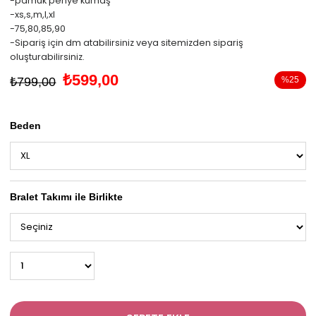
-pamuk penye kumaş
-xs,s,m,l,xl
-75,80,85,90
-Sipariş için dm atabilirsiniz veya sitemizden sipariş
oluşturabilirsiniz.
₺599,00
₺799,00
%
25
İndirim
Beden
Bralet Takımı ile Birlikte