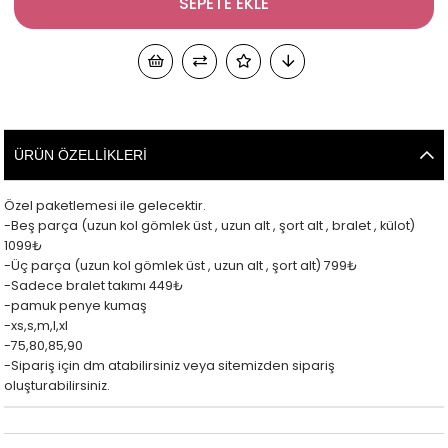
ÜRÜN ÖZELLIKLERI
Özel paketlemesi ile gelecektir.
-Beş parça (uzun kol gömlek üst , uzun alt , şort alt , bralet , külot)
1099₺
-Üç parça (uzun kol gömlek üst , uzun alt , şort alt) 799₺
-Sadece bralet takımı 449₺
-pamuk penye kumaş
-xs,s,m,l,xl
-75,80,85,90
-Sipariş için dm atabilirsiniz veya sitemizden sipariş
oluşturabilirsiniz.